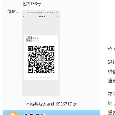
北路133号
微信：
价
温
得
通
夜
钟
本站共被浏览过 6556717 次
重