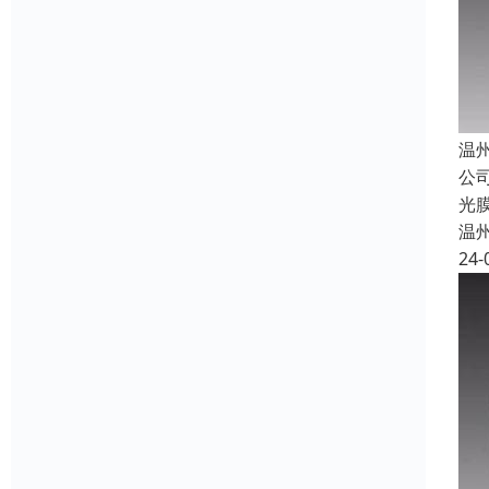
温
公
光
温
24-