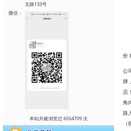
北路133号
微信：
价
公
牌
店
角
路
本站共被浏览过 6554709 次
（