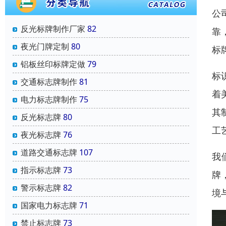
公
反光标牌制作厂家
82
靠
夜光门牌定制
80
标
铝板丝印标牌定做
79
标
交通标志牌制作
81
着
电力标志牌制作
75
其
反光标志牌
80
工
夜光标志牌
76
道路交通标志牌
107
我
指示标志牌
73
牌
警示标志牌
82
境
国家电力标志牌
71
禁止标志牌
73