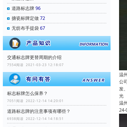
道路标志牌
96
搪瓷标牌定做
72
无纺布手提袋
67
交通标志牌更替周期的介绍
7554阅读 2021-03-23 12:18:07
温
公
发
标志标牌怎么保养？
光
7051阅读 2022-12-14 14:20:01
温
24-
道路标志牌的注意事项有哪些？
6938阅读 2022-12-14 14:18:51