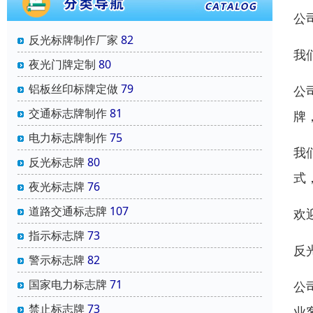
公
反光标牌制作厂家
82
我
夜光门牌定制
80
铝板丝印标牌定做
79
公
交通标志牌制作
81
牌
电力标志牌制作
75
我
反光标志牌
80
式
夜光标志牌
76
道路交通标志牌
107
欢
指示标志牌
73
反
警示标志牌
82
国家电力标志牌
71
公
禁止标志牌
73
业