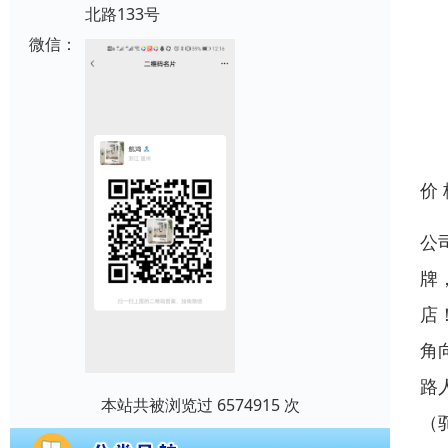
北路133号
微信：
价
公
牌
店
角
路
本站共被浏览过 6574915 次
（