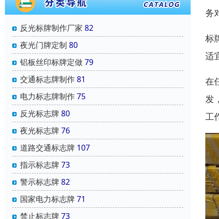
务
反光标牌制作厂家
82
标
夜光门牌定制
80
适
铝板丝印标牌定做
79
交通标志牌制作
81
在
电力标志牌制作
75
发
反光标志牌
80
工
夜光标志牌
76
道路交通标志牌
107
指示标志牌
73
警示标志牌
82
国家电力标志牌
71
禁止标志牌
73