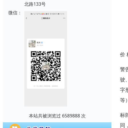
北路133号
微信：
价
警
驶
字
等
标
本站共被浏览过 6589888 次
同